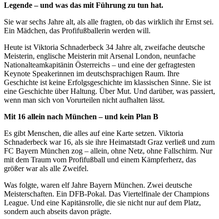
Legende – und was das mit Führung zu tun hat.
Sie war sechs Jahre alt, als alle fragten, ob das wirklich ihr Ernst sei.
Ein Mädchen, das Profifußballerin werden will.
Heute ist Viktoria Schnaderbeck 34 Jahre alt, zweifache deutsche
Meisterin, englische Meisterin mit Arsenal London, neunfache
Nationalteamkapitänin Österreichs – und eine der gefragtesten
Keynote Speakerinnen im deutschsprachigen Raum. Ihre
Geschichte ist keine Erfolgsgeschichte im klassischen Sinne. Sie ist
eine Geschichte über Haltung. Über Mut. Und darüber, was passiert,
wenn man sich von Vorurteilen nicht aufhalten lässt.
Mit 16 allein nach München – und kein Plan B
Es gibt Menschen, die alles auf eine Karte setzen. Viktoria
Schnaderbeck war 16, als sie ihre Heimatstadt Graz verließ und zum
FC Bayern München zog – allein, ohne Netz, ohne Fallschirm. Nur
mit dem Traum vom Profifußball und einem Kämpferherz, das
größer war als alle Zweifel.
Was folgte, waren elf Jahre Bayern München. Zwei deutsche
Meisterschaften. Ein DFB-Pokal. Das Viertelfinale der Champions
League. Und eine Kapitänsrolle, die sie nicht nur auf dem Platz,
sondern auch abseits davon prägte.