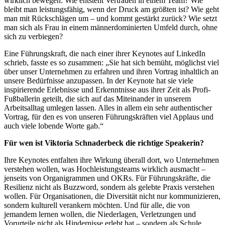
wirklich bewegen: Wie entsteht Vertrauen in einem Team? Wie
bleibt man leistungsfähig, wenn der Druck am größten ist? Wie geht
man mit Rückschlägen um – und kommt gestärkt zurück? Wie setzt
man sich als Frau in einem männerdominierten Umfeld durch, ohne
sich zu verbiegen?
Eine Führungskraft, die nach einer ihrer Keynotes auf LinkedIn
schrieb, fasste es so zusammen: „Sie hat sich bemüht, möglichst viel
über unser Unternehmen zu erfahren und ihren Vortrag inhaltlich an
unsere Bedürfnisse anzupassen. In der Keynote hat sie viele
inspirierende Erlebnisse und Erkenntnisse aus ihrer Zeit als Profi-
Fußballerin geteilt, die sich auf das Miteinander in unserem
Arbeitsalltag umlegen lassen. Alles in allem ein sehr authentischer
Vortrag, für den es von unseren Führungskräften viel Applaus und
auch viele lobende Worte gab.“
Für wen ist Viktoria Schnaderbeck die richtige Speakerin?
Ihre Keynotes entfalten ihre Wirkung überall dort, wo Unternehmen
verstehen wollen, was Hochleistungsteams wirklich ausmacht –
jenseits von Organigrammen und OKRs. Für Führungskräfte, die
Resilienz nicht als Buzzword, sondern als gelebte Praxis verstehen
wollen. Für Organisationen, die Diversität nicht nur kommunizieren,
sondern kulturell verankern möchten. Und für alle, die von
jemandem lernen wollen, die Niederlagen, Verletzungen und
Vorurteile nicht als Hindernisse erlebt hat – sondern als Schule.