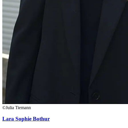
©Julia Tiemann
Lara Sophie Bothur