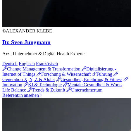
©ALEXANDER KLEBE
Dr. Sven Jungmann
Arzt, Unternehmer & Digital Health Experte
Deutsch
Englisch
Französisch
Change Management & Transformation
Digitalisierung -
Internet of Things
Forschung & Wissenschaft
Führung
Generation X, Y, Z & Alpha
Gesundheit, Ernährung & Fitness
Innovation
KI & Technologie
Mentale Gesundheit & Work-
Life Balance
Trends & Zukunft
Unternehmertum
Referent:in ansehen