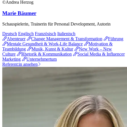
©Andrea Herzog
Marie Bäumer
Schauspielerin, Trainerin für Personal Development, Autorin
Deutsch
Englisch
Französisch
Italienisch
Abenteuer
Change Management & Transformation
Führung
Mentale Gesundheit & Work-Life Balance
Motivation &
Teambildung
Musik, Kunst & Kultur
New Work – New
Culture
Rhetorik & Kommunikation
Social Media & Influencer
Marketing
Unternehmertum
Referent:in ansehen