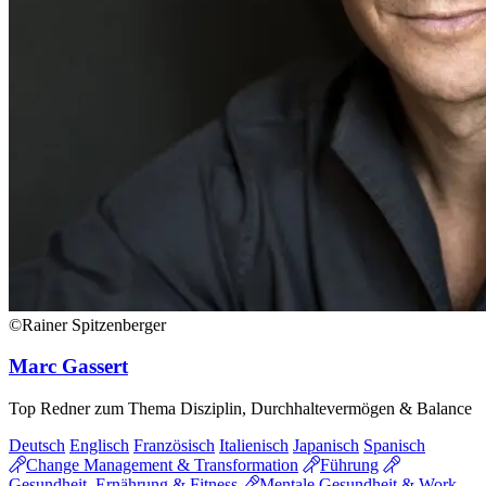
©Rainer Spitzenberger
Marc Gassert
Top Redner zum Thema Disziplin, Durchhaltevermögen & Balance
Deutsch
Englisch
Französisch
Italienisch
Japanisch
Spanisch
Change Management & Transformation
Führung
Gesundheit, Ernährung & Fitness
Mentale Gesundheit & Work-