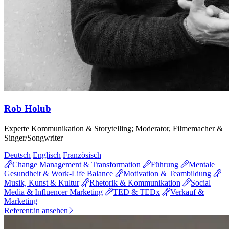
Rob Holub
Experte Kommunikation & Storytelling; Moderator, Filmemacher &
Singer/Songwriter
Deutsch
Englisch
Französisch
Change Management & Transformation
Führung
Mentale
Gesundheit & Work-Life Balance
Motivation & Teambildung
Musik, Kunst & Kultur
Rhetorik & Kommunikation
Social
Media & Influencer Marketing
TED & TEDx
Verkauf &
Marketing
Referent:in ansehen