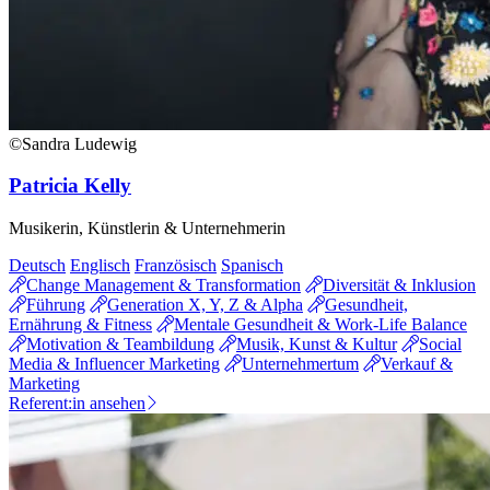
©Sandra Ludewig
Patricia Kelly
Musikerin, Künstlerin & Unternehmerin
Deutsch
Englisch
Französisch
Spanisch
Change Management & Transformation
Diversität & Inklusion
Führung
Generation X, Y, Z & Alpha
Gesundheit,
Ernährung & Fitness
Mentale Gesundheit & Work-Life Balance
Motivation & Teambildung
Musik, Kunst & Kultur
Social
Media & Influencer Marketing
Unternehmertum
Verkauf &
Marketing
Referent:in ansehen