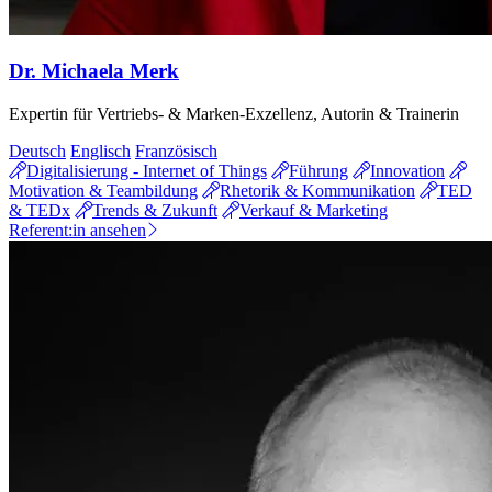
Dr. Michaela Merk
Expertin für Vertriebs- & Marken-Exzellenz, Autorin & Trainerin
Deutsch
Englisch
Französisch
Digitalisierung - Internet of Things
Führung
Innovation
Motivation & Teambildung
Rhetorik & Kommunikation
TED
& TEDx
Trends & Zukunft
Verkauf & Marketing
Referent:in ansehen