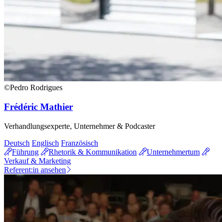
©Pedro Rodrigues
Frédéric Mathier
Verhandlungsexperte, Unternehmer & Podcaster
Deutsch
Englisch
Französisch
Führung
Rhetorik & Kommunikation
Unternehmertum
Verkauf & Marketing
Referent:in ansehen