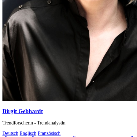
Birgit Gebhardt
Trendforscherin - Trendanalystin
Deutsch
Englisch
Französisch