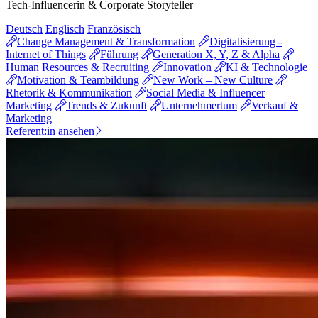
Tech-Influencerin & Corporate Storyteller
Deutsch
Englisch
Französisch
Change Management & Transformation
Digitalisierung -
Internet of Things
Führung
Generation X, Y, Z & Alpha
Human Resources & Recruiting
Innovation
KI & Technologie
Motivation & Teambildung
New Work – New Culture
Rhetorik & Kommunikation
Social Media & Influencer
Marketing
Trends & Zukunft
Unternehmertum
Verkauf &
Marketing
Referent:in ansehen