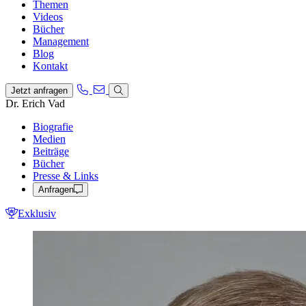
Themen
Videos
Bücher
Management
Blog
Kontakt
Jetzt anfragen
Dr. Erich Vad
Biografie
Medien
Beiträge
Bücher
Presse & Links
Anfragen
Exklusiv