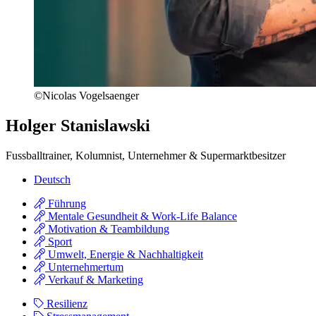
©Nicolas Vogelsaenger
Holger Stanislawski
Fussballtrainer, Kolumnist, Unternehmer & Supermarktbesitzer
Deutsch
Führung
Mentale Gesundheit & Work-Life Balance
Motivation & Teambildung
Sport
Umwelt, Energie & Nachhaltigkeit
Unternehmertum
Verkauf & Marketing
Resilienz