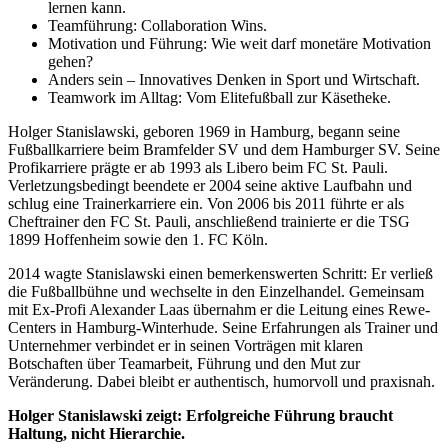
lernen kann.
Teamführung: Collaboration Wins.
Motivation und Führung: Wie weit darf monetäre Motivation
gehen?
Anders sein – Innovatives Denken in Sport und Wirtschaft.
Teamwork im Alltag: Vom Elitefußball zur Käsetheke.
Holger Stanislawski, geboren 1969 in Hamburg, begann seine
Fußballkarriere beim Bramfelder SV und dem Hamburger SV. Seine
Profikarriere prägte er ab 1993 als Libero beim FC St. Pauli.
Verletzungsbedingt beendete er 2004 seine aktive Laufbahn und
schlug eine Trainerkarriere ein. Von 2006 bis 2011 führte er als
Cheftrainer den FC St. Pauli, anschließend trainierte er die TSG
1899 Hoffenheim sowie den 1. FC Köln.
2014 wagte Stanislawski einen bemerkenswerten Schritt: Er verließ
die Fußballbühne und wechselte in den Einzelhandel. Gemeinsam
mit Ex-Profi Alexander Laas übernahm er die Leitung eines Rewe-
Centers in Hamburg-Winterhude. Seine Erfahrungen als Trainer und
Unternehmer verbindet er in seinen Vorträgen mit klaren
Botschaften über Teamarbeit, Führung und den Mut zur
Veränderung. Dabei bleibt er authentisch, humorvoll und praxisnah.
Holger Stanislawski zeigt: Erfolgreiche Führung braucht
Haltung, nicht Hierarchie.