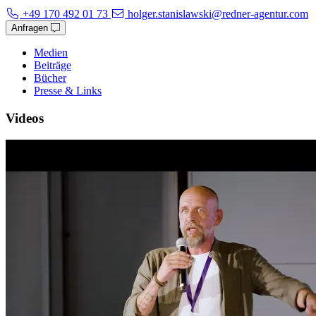
+49 170 492 01 73
holger.stanislawski@redner-agentur.com
Anfragen
Medien
Beiträge
Bücher
Presse & Links
Videos