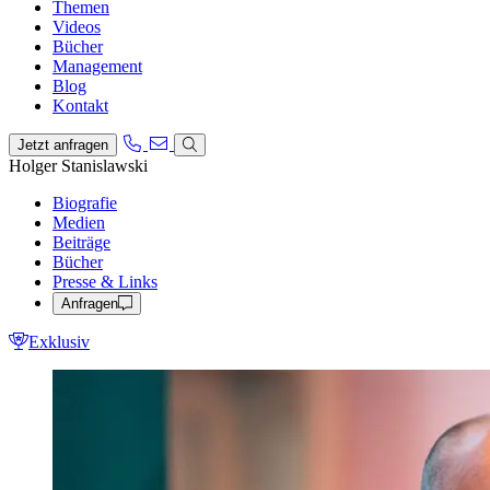
Themen
Videos
Bücher
Management
Blog
Kontakt
Jetzt anfragen
Holger Stanislawski
Biografie
Medien
Beiträge
Bücher
Presse & Links
Anfragen
Exklusiv