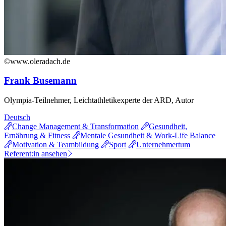
©www.oleradach.de
Frank Busemann
Olympia-Teilnehmer, Leichtathletikexperte der ARD, Autor
Deutsch
Change Management & Transformation
Gesundheit,
Ernährung & Fitness
Mentale Gesundheit & Work-Life Balance
Motivation & Teambildung
Sport
Unternehmertum
Referent:in ansehen