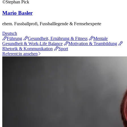
©Stephan Pick
Mario Basler
ehem. Fussballprofi, Fussballlegende & Fernsehexperte
Deutsch
Führung
Gesundheit, Ernährung & Fitness
Mentale
Gesundheit & Work-Life Balance
Motivation & Teambildung
Rhetorik & Kommunikation
Sport
Referent:in ansehen