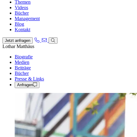
Themen
Videos
Bücher
Management
Blog
Kontakt
Jetzt anfragen
Lothar Matthäus
Biografie
Medien
Beiträge
Bücher
Presse & Links
Anfragen