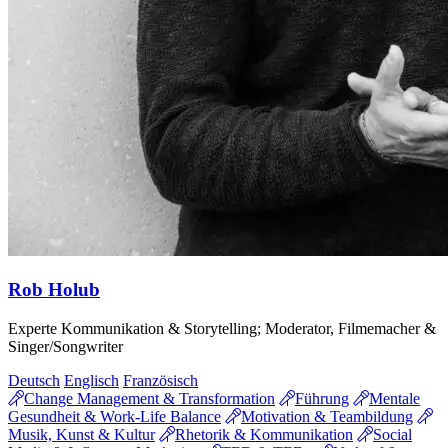
Rob Holub
Experte Kommunikation & Storytelling; Moderator, Filmemacher &
Singer/Songwriter
Deutsch
Englisch
Französisch
Change Management & Transformation
Führung
Mentale
Gesundheit & Work-Life Balance
Motivation & Teambildung
Musik, Kunst & Kultur
Rhetorik & Kommunikation
Social