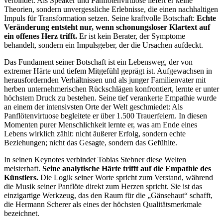
verbindet. Als Speaker und Panflötenvirtuose liefert er keine
Theorien, sondern unvergessliche Erlebnisse, die einen nachhaltigen
Impuls für Transformation setzen. Seine kraftvolle Botschaft:
Echte
Veränderung entsteht nur, wenn schonungsloser Klartext auf
ein offenes Herz trifft.
Er ist kein Berater, der Symptome
behandelt, sondern ein Impulsgeber, der die Ursachen aufdeckt.
Das Fundament seiner Botschaft ist ein Lebensweg, der von
extremer Härte und tiefem Mitgefühl geprägt ist. Aufgewachsen in
herausfordernden Verhältnissen und als junger Familienvater mit
herben unternehmerischen Rückschlägen konfrontiert, lernte er unter
höchstem Druck zu bestehen. Seine tief verankerte Empathie wurde
an einem der intensivsten Orte der Welt geschmiedet: Als
Panflötenvirtuose begleitete er über 1.500 Trauerfeiern. In diesen
Momenten purer Menschlichkeit lernte er, was am Ende eines
Lebens wirklich zählt: nicht äußerer Erfolg, sondern echte
Beziehungen; nicht das Gesagte, sondern das Gefühlte.
In seinen Keynotes verbindet Tobias Stebner diese Welten
meisterhaft.
Seine analytische Härte trifft auf die Empathie des
Künstlers.
Die Logik seiner Worte spricht zum Verstand, während
die Musik seiner Panflöte direkt zum Herzen spricht. Sie ist das
einzigartige Werkzeug, das den Raum für die „Gänsehaut“ schafft,
die Hermann Scherer als eines der höchsten Qualitätsmerkmale
bezeichnet.