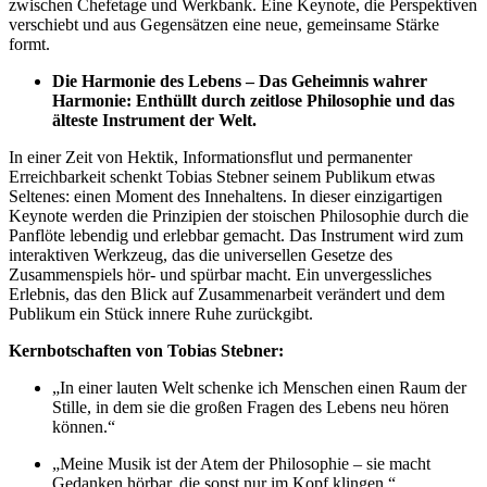
zwischen Chefetage und Werkbank. Eine Keynote, die Perspektiven
verschiebt und aus Gegensätzen eine neue, gemeinsame Stärke
formt.
Die Harmonie des Lebens
– Das Geheimnis wahrer
Harmonie: Enthüllt durch zeitlose Philosophie und das
älteste Instrument der Welt.
In einer Zeit von Hektik, Informationsflut und permanenter
Erreichbarkeit schenkt Tobias Stebner seinem Publikum etwas
Seltenes: einen Moment des Innehaltens. In dieser einzigartigen
Keynote werden die Prinzipien der stoischen Philosophie durch die
Panflöte lebendig und erlebbar gemacht. Das Instrument wird zum
interaktiven Werkzeug, das die universellen Gesetze des
Zusammenspiels hör- und spürbar macht. Ein unvergessliches
Erlebnis, das den Blick auf Zusammenarbeit verändert und dem
Publikum ein Stück innere Ruhe zurückgibt.
Kernbotschaften von Tobias Stebner:
„In einer lauten Welt schenke ich Menschen einen Raum der
Stille, in dem sie die großen Fragen des Lebens neu hören
können.“
„Meine Musik ist der Atem der Philosophie – sie macht
Gedanken hörbar, die sonst nur im Kopf klingen.“