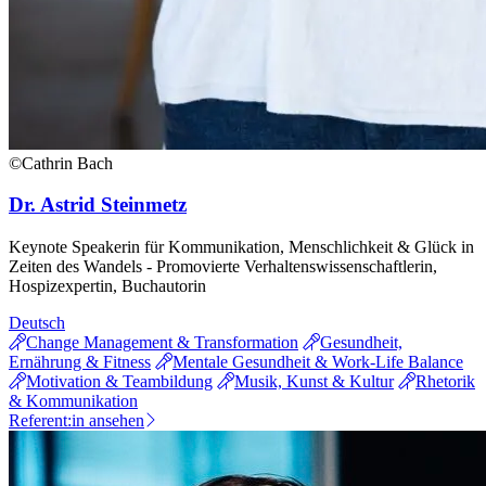
©Cathrin Bach
Dr. Astrid Steinmetz
Keynote Speakerin für Kommunikation, Menschlichkeit & Glück in
Zeiten des Wandels - Promovierte Verhaltenswissenschaftlerin,
Hospizexpertin, Buchautorin
Deutsch
Change Management & Transformation
Gesundheit,
Ernährung & Fitness
Mentale Gesundheit & Work-Life Balance
Motivation & Teambildung
Musik, Kunst & Kultur
Rhetorik
& Kommunikation
Referent:in ansehen