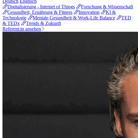
Deutsch
Englisch
Digitalisierung - Internet of Things
Forschung & Wissenschaft
Gesundheit, Ernährung & Fitness
Innovation
KI &
Technologie
Mentale Gesundheit & Work-Life Balance
TED
& TEDx
Trends & Zukunft
Referent:in ansehen