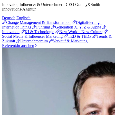
Innovator, Influencer & Unternehmer - CEO Granny&Smith
Innovations-Agentur
Deutsch
Englisch
Change Management & Transformation
Digitalisierung -
Internet of Things
Führung
Generation X, Y, Z & Alpha
Innovation
KI & Technologie
New Work – New Culture
Social Media & Influencer Marketing
TED & TEDx
Trends &
Zukunft
Unternehmertum
Verkauf & Marketing
Referent:in ansehen