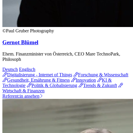
©Paul Gruber Photography
Gernot Blümel
Ehem. Finanzminister von Österreich, CEO Mare TechnoPark,
Philosoph
Deutsch
Englisch
Digitalisierung - Internet of Things
Forschung & Wissenschaft
Gesundheit, Ernährung & Fitness
Innovation
KI &
Technologie
Politik & Globalisierung
Trends & Zukunft
Wirtschaft & Finanzen
Referent:in ansehen