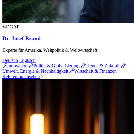
©DGAP
Dr. Josef Braml
Experte für Amerika, Weltpolitik & Weltwirtschaft
Deutsch
Englisch
Innovation
Politik & Globalisierung
Trends & Zukunft
Umwelt, Energie & Nachhaltigkeit
Wirtschaft & Finanzen
Referent:in ansehen