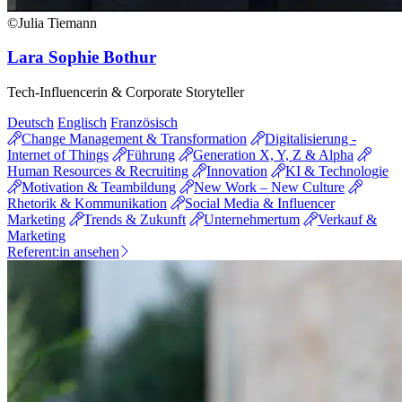
©Julia Tiemann
Lara Sophie Bothur
Tech-Influencerin & Corporate Storyteller
Deutsch
Englisch
Französisch
Change Management & Transformation
Digitalisierung -
Internet of Things
Führung
Generation X, Y, Z & Alpha
Human Resources & Recruiting
Innovation
KI & Technologie
Motivation & Teambildung
New Work – New Culture
Rhetorik & Kommunikation
Social Media & Influencer
Marketing
Trends & Zukunft
Unternehmertum
Verkauf &
Marketing
Referent:in ansehen