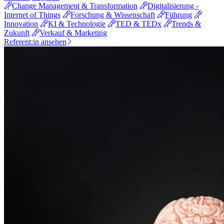
Change Management & Transformation
Digitalisierung -
Internet of Things
Forschung & Wissenschaft
Führung
Innovation
KI & Technologie
TED & TEDx
Trends &
Zukunft
Verkauf & Marketing
Referent:in ansehen