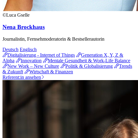
©Luca Gselle
Nena Brockhaus
Journalistin, Fernsehmoderatorin & Bestsellerautorin
Deutsch
Englisch
Digitalisierung - Internet of Things
Generation X, Y, Z &
Alpha
Innovation
Mentale Gesundheit & Work-Life Balance
New Work – New Culture
Politik & Globalisierung
Trends
& Zukunft
Wirtschaft & Finanzen
Referent:in ansehen