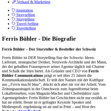
Verkauf & Marketing
Inspiration
Storyselling
Storytelling
Travel-Selling
Traveltelling
Ferris Bühler - Die Biografie
Ferris Bühler – Der Storyteller & Bestteller der Schweiz
Ferris Bühler ist
DER
Storytelling-Star der Schweiz: Ideen-
Lieferant, strategischer Denker, Netzwerk-Architekt und der Mann,
der der geballten Frauenpower seiner Agentur täglich mit Charme
und Schalk die Stirn bietet. Als Gründer und CEO von
Ferris
Bühler Communications
prägt er seit über 25 Jahren die
Kommunikationslandschaft. Er teilt den Namen mit der Kultfigur
aus
„Ferris macht blau“
, drückt sich aber nie vor der Arbeit: Vom
Zeitungsaustragen in der Ostschweiz zum Jugendformat beim
Lokalfernsehen, vom Magazin-Macher und Chefredaktor zum
Agenturgründer: Ferris Bühler hat Geschichten nicht nur erzählt, er
hat sie erlebt. Heute ist er gefragter Keynote Speaker und
Medienprofi, regelmässig on air und in Print – und Host des