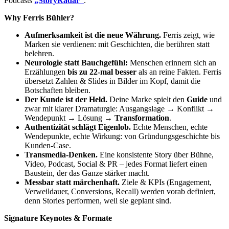
Podcasts
„StoryRadar“
.
Why Ferris Bühler?
Aufmerksamkeit ist die neue Währung.
Ferris zeigt, wie
Marken sie verdienen: mit Geschichten, die berühren statt
belehren.
Neurologie statt Bauchgefühl:
Menschen erinnern sich an
Erzählungen
bis zu 22-mal besser
als an reine Fakten. Ferris
übersetzt Zahlen & Slides in Bilder im Kopf, damit die
Botschaften bleiben.
Der Kunde ist der Held.
Deine Marke spielt den
Guide
und
zwar mit klarer Dramaturgie: Ausgangslage → Konflikt →
Wendepunkt → Lösung →
Transformation
.
Authentizität schlägt Eigenlob.
Echte Menschen, echte
Wendepunkte, echte Wirkung: von Gründungsgeschichte bis
Kunden-Case.
Transmedia-Denken.
Eine konsistente Story über Bühne,
Video, Podcast, Social & PR – jedes Format liefert einen
Baustein, der das Ganze stärker macht.
Messbar statt märchenhaft.
Ziele & KPIs (Engagement,
Verweildauer, Conversions, Recall) werden vorab definiert,
denn Stories performen, weil sie geplant sind.
Signature Keynotes & Formate