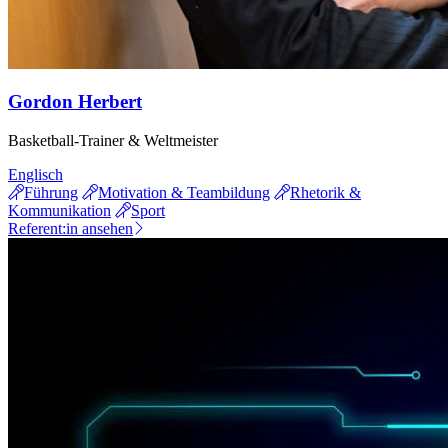
Gordon Herbert
Basketball-Trainer & Weltmeister
Englisch
Führung
Motivation & Teambildung
Rhetorik &
Kommunikation
Sport
Referent:in ansehen