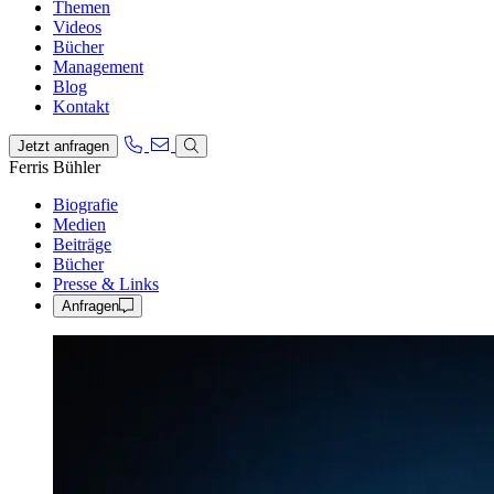
Themen
Videos
Bücher
Management
Blog
Kontakt
Jetzt anfragen
Ferris Bühler
Biografie
Medien
Beiträge
Bücher
Presse & Links
Anfragen