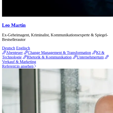
Leo Martin
Ex-Geheimagent, Kriminalist, Kommunikationsexperte & Spiegel-
Bestsellerautor
Deutsch
Englisch
Abenteuer
Change Management & Transformation
KI &
Technologie
Rhetorik & Kommunikation
Unternehmertum
Verkauf & Marketing
Referent:in ansehen