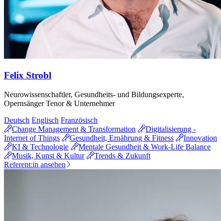
Felix Strobl
Neurowissenschaftler, Gesundheits- und Bildungsexperte,
Opernsänger Tenor & Unternehmer
Deutsch
Englisch
Französisch
Change Management & Transformation
Digitalisierung -
Internet of Things
Gesundheit, Ernährung & Fitness
Innovation
KI & Technologie
Mentale Gesundheit & Work-Life Balance
Musik, Kunst & Kultur
Trends & Zukunft
Referent:in ansehen