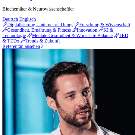
Biochemiker & Neurowissenschaftler
Deutsch
Englisch
Digitalisierung - Internet of Things
Forschung & Wissenschaft
Gesundheit, Ernährung & Fitness
Innovation
KI &
Technologie
Mentale Gesundheit & Work-Life Balance
TED
& TEDx
Trends & Zukunft
Referent:in ansehen