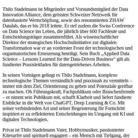
Thilo Stadelmann ist Mitgründer und Vorstandsmitglied der Data
Innovation Alliance, dem grössten Schweizer Netzwerk für
datenbasierte Wertschöpfung, sowie des renommierten ZHAW
Datalab, das er bis 2018 leitete. Er rief zudem die Swiss Conference
on Data Science ins Leben, die jährlich über 600 Fachleute und
Entscheidungsträger zusammenführt. Als wissenschaftlicher
Direktor der strategischen Hochschulinitiative zur digitalen
Transformation war er an vorderster Front der technologischen und
organisatorischen Erneuerung beteiligt. Sein Buch „Applied Data
Science – Lessons Learned for the Data-Driven Business“ gilt als
fundierter Praxisleitfaden für datengetriebenes Arbeiten.
In seinen Vorträgen gelingt es Thilo Stadelmann, komplexe
technologische Themen verständlich und praxisnah zu vermitteln –
immer mit dem Ziel, Orientierung zu geben und Potenziale greifbar
zu machen. Ob Führungskraft, Fachpublikum oder Branchenfremde
– er nimmt sein Publikum mit, schafft Klarheit und liefert fundierte
Einblicke in die Welt von ChatGPT, Deep Learning & Co. Mit
seiner verbindenden Art und seiner Begeisterung für Fortschritt
inspiriert er zu reflektierten Entscheidungen im Umgang mit KI und
digitalen Technologien.
Privat ist Thilo Stadelmann Vater, Hobbymusiker, passionierter
Kitesurfer und spirituell engagiert – ein Mensch mit Tiefgang, der