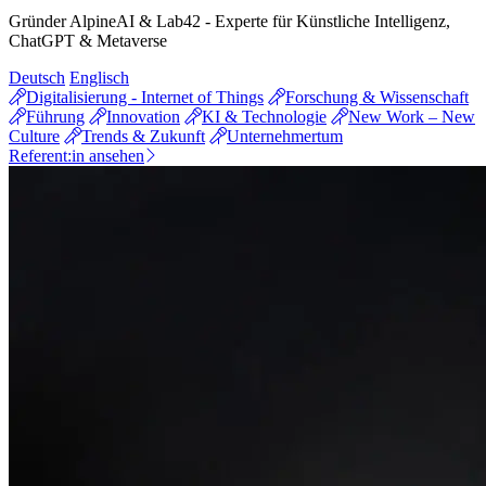
Gründer AlpineAI & Lab42 - Experte für Künstliche Intelligenz,
ChatGPT & Metaverse
Deutsch
Englisch
Digitalisierung - Internet of Things
Forschung & Wissenschaft
Führung
Innovation
KI & Technologie
New Work – New
Culture
Trends & Zukunft
Unternehmertum
Referent:in ansehen