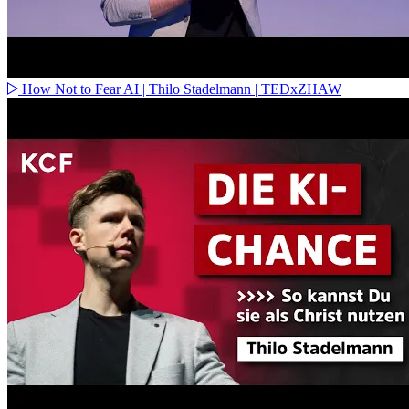
How Not to Fear AI | Thilo Stadelmann | TEDxZHAW