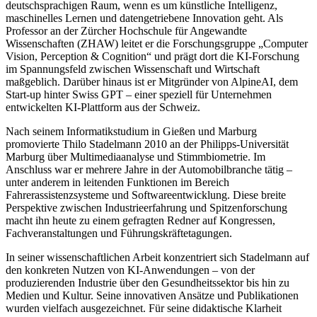
deutschsprachigen Raum, wenn es um künstliche Intelligenz,
maschinelles Lernen und datengetriebene Innovation geht. Als
Professor an der Zürcher Hochschule für Angewandte
Wissenschaften (ZHAW) leitet er die Forschungsgruppe „Computer
Vision, Perception & Cognition“ und prägt dort die KI-Forschung
im Spannungsfeld zwischen Wissenschaft und Wirtschaft
maßgeblich. Darüber hinaus ist er Mitgründer von AlpineAI, dem
Start-up hinter Swiss GPT – einer speziell für Unternehmen
entwickelten KI-Plattform aus der Schweiz.
Nach seinem Informatikstudium in Gießen und Marburg
promovierte Thilo Stadelmann 2010 an der Philipps-Universität
Marburg über Multimediaanalyse und Stimmbiometrie. Im
Anschluss war er mehrere Jahre in der Automobilbranche tätig –
unter anderem in leitenden Funktionen im Bereich
Fahrerassistenzsysteme und Softwareentwicklung. Diese breite
Perspektive zwischen Industrieerfahrung und Spitzenforschung
macht ihn heute zu einem gefragten Redner auf Kongressen,
Fachveranstaltungen und Führungskräftetagungen.
In seiner wissenschaftlichen Arbeit konzentriert sich Stadelmann auf
den konkreten Nutzen von KI-Anwendungen – von der
produzierenden Industrie über den Gesundheitssektor bis hin zu
Medien und Kultur. Seine innovativen Ansätze und Publikationen
wurden vielfach ausgezeichnet. Für seine didaktische Klarheit