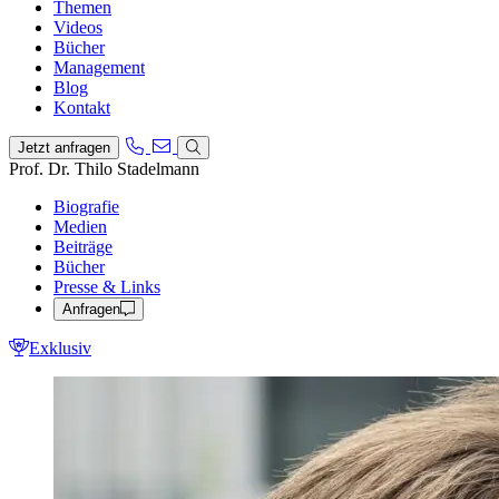
Themen
Videos
Bücher
Management
Blog
Kontakt
Jetzt anfragen
Prof. Dr. Thilo Stadelmann
Biografie
Medien
Beiträge
Bücher
Presse & Links
Anfragen
Exklusiv