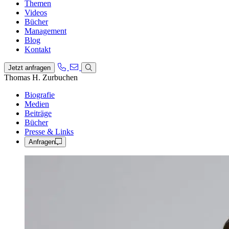
Themen
Videos
Bücher
Management
Blog
Kontakt
Jetzt anfragen
Thomas H. Zurbuchen
Biografie
Medien
Beiträge
Bücher
Presse & Links
Anfragen