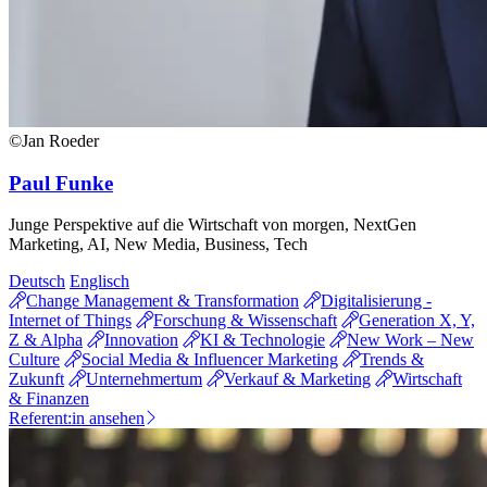
©Jan Roeder
Paul Funke
Junge Perspektive auf die Wirtschaft von morgen, NextGen
Marketing, AI, New Media, Business, Tech
Deutsch
Englisch
Change Management & Transformation
Digitalisierung -
Internet of Things
Forschung & Wissenschaft
Generation X, Y,
Z & Alpha
Innovation
KI & Technologie
New Work – New
Culture
Social Media & Influencer Marketing
Trends &
Zukunft
Unternehmertum
Verkauf & Marketing
Wirtschaft
& Finanzen
Referent:in ansehen