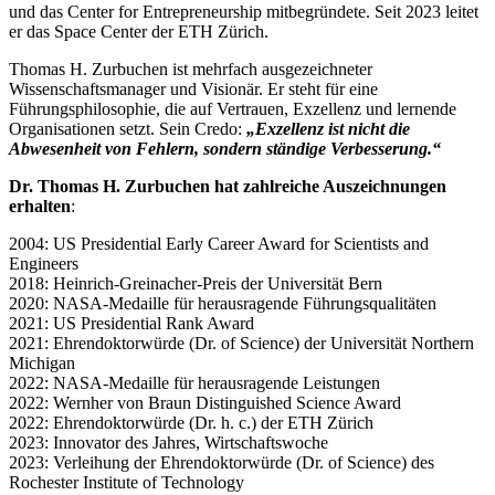
und das Center for Entrepreneurship mitbegründete. Seit 2023 leitet
er das Space Center der ETH Zürich.
Thomas H. Zurbuchen ist mehrfach ausgezeichneter
Wissenschaftsmanager und Visionär. Er steht für eine
Führungsphilosophie, die auf Vertrauen, Exzellenz und lernende
Organisationen setzt. Sein Credo:
„Exzellenz ist nicht die
Abwesenheit von Fehlern, sondern ständige Verbesserung.“
Dr. Thomas H. Zurbuchen hat zahlreiche Auszeichnungen
erhalten
:
2004: US Presidential Early Career Award for Scientists and
Engineers
2018: Heinrich-Greinacher-Preis der Universität Bern
2020: NASA-Medaille für herausragende Führungsqualitäten
2021: US Presidential Rank Award
2021: Ehrendoktorwürde (Dr. of Science) der Universität Northern
Michigan
2022: NASA-Medaille für herausragende Leistungen
2022: Wernher von Braun Distinguished Science Award
2022: Ehrendoktorwürde (Dr. h. c.) der ETH Zürich
2023: Innovator des Jahres, Wirtschaftswoche
2023: Verleihung der Ehrendoktorwürde (Dr. of Science) des
Rochester Institute of Technology